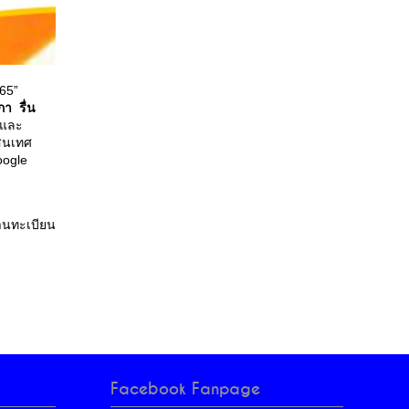
65”
า รื่น
นและ
สนเทศ
oogle
านทะเบียน
Facebook Fanpage