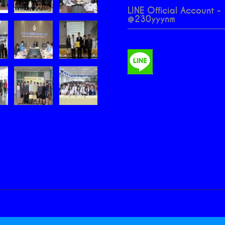
LINE Official Account -
@230yyynm