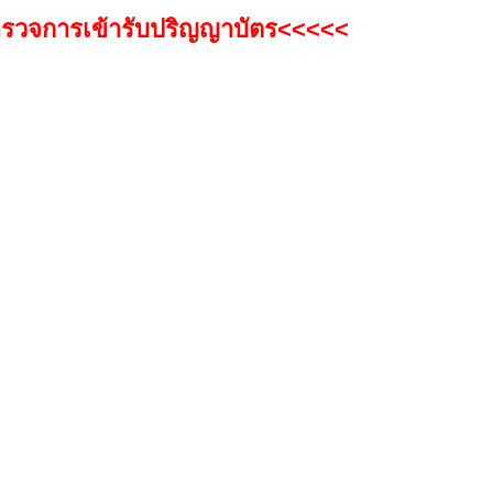
วจการเข้ารับปริญญาบัตร<<<<<